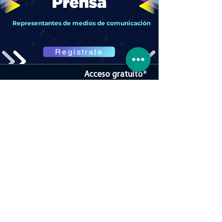
Representantes de medios de comunicación
Regístrate
Acceso gratuito*
Blvd. Campestre 2150 2do piso
Lomas del Campestre
León, Guanajuato, México
Tel.
(477) 3 93 46 44
Evento organizado por: